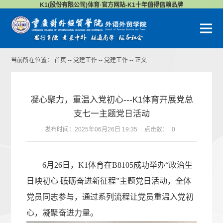
K1(股份有限公司)体育·官方网站-K1十年值得信赖品牌
当前所在位置：
首页
--
党建工作
--
党建工作
-- 正文
凝心聚力，重温入党初心---K1体育开展党总
支七一主题党日活动
发布时间：2025年06月26日 19:35
点击数：
0
6
月
26
日，K1体育在
B
8105
成功举办“政治生
日映初心 砥砺奋进新征程”主题党日活动，全体
党员同志参与，通过系列流程让党员重温入党初
心，凝聚奋进力量。