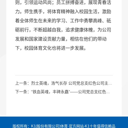
则，引领运动风尚；员工拼搏奋进，展现青春活
力。师生携手，将体育精神融入校园生活，激励
着全体师生在未来的学习、工作中勇攀高峰、砥
砺前行，不断超越自我，追求健康体魄，为公司
发展和国家建设贡献力量，相信在他们的带动
下，校园体育文化也将进一步发展。
上一条：烈士英魂，浩气长存 公司党总支红色公司主题宣讲活动
下一条：“铁血英魂，丰碑永矗”——公司党总支红色公司理论学习
版权所有：K1(股份有限公司)体育·官方网站-K1十年值得信赖品