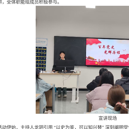
讲，
全体职能组成员积极参与。
宣讲现场
活动伊始，主持人龙玥引用 “以史为鉴，可以知兴替” 深刻阐明