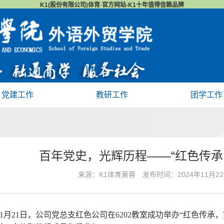
K1(股份有限公司)体育·官方网站-K1十年值得信赖品牌
党建工作
教研工作
团学工作
百年党史，光辉历程——“红色传承
来源：K1体育黄蓉
发布时间：2024年11月22日
1
月
21
日，公司党总支红色公司在
6202
教室成功举办“红色传承