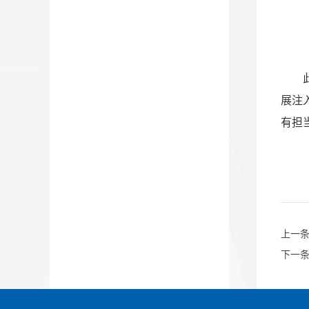
展注
有担
上一条
下一