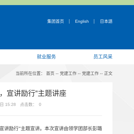
集团首页
English
日本語
就业服务
员工风采
当前所在位置：
首页
--
党建工作
--
党建工作
-- 正文
，宣讲励行”主题讲座
 15:28
点击数：
0
，宣讲励行”主题宣讲。本次宣讲由领学团部长彭璐