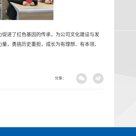
力促进了红色基因的传承，为公司文化建设与发
力量，勇挑历史重担，成长为有理想、有本领、
分享：