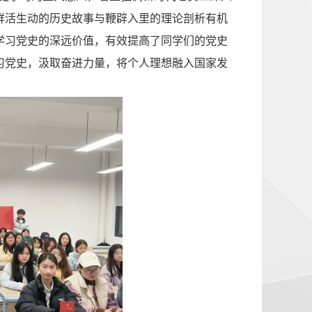
鲜活生动的历史故事与鞭辟入里的理论剖析有机
学习党史的深远价值，有效提高了同学们的党史
习党史，汲取奋进力量，将个人理想融入国家发